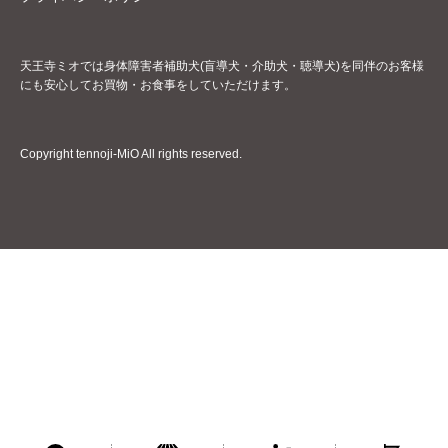
天王寺ミオでは身体障害者補助犬(盲導犬・介助犬・聴導犬)を同伴のお客様
にも安心してお買物・お食事をしていただけます。
Copyright tennoji-MiO All rights reserved.