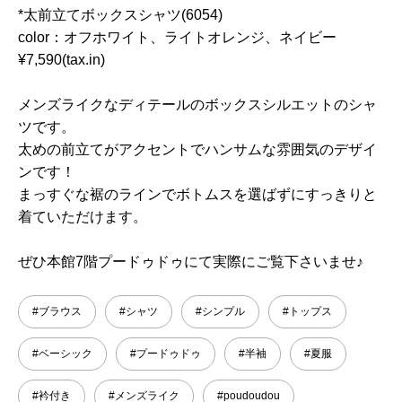
*太前立てボックスシャツ(6054)
color：オフホワイト、ライトオレンジ、ネイビー
¥7,590(tax.in)
メンズライクなディテールのボックスシルエットのシャ
ツです。
太めの前立てがアクセントでハンサムな雰囲気のデザイ
ンです！
まっすぐな裾のラインでボトムスを選ばずにすっきりと
着ていただけます。
ぜひ本館7階プードゥドゥにて実際にご覧下さいませ♪
#ブラウス
#シャツ
#シンプル
#トップス
#ベーシック
#プードゥドゥ
#半袖
#夏服
#衿付き
#メンズライク
#poudoudou