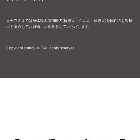
天王寺ミオでは身体障害者補助犬(盲導犬・介助犬・聴導犬)を同伴のお客様
にも安心してお買物・お食事をしていただけます。
Copyright tennoji-MiO All rights reserved.