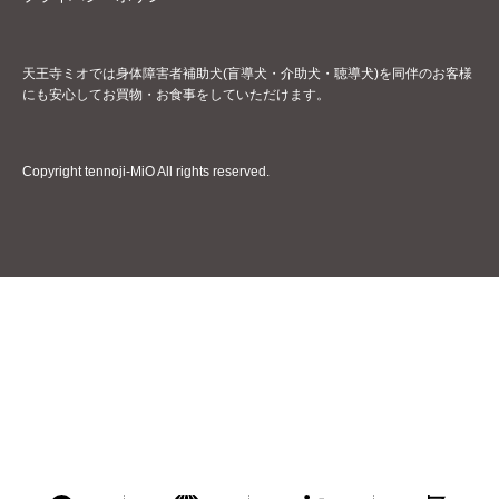
天王寺ミオでは身体障害者補助犬(盲導犬・介助犬・聴導犬)を同伴のお客様
にも安心してお買物・お食事をしていただけます。
Copyright tennoji-MiO All rights reserved.